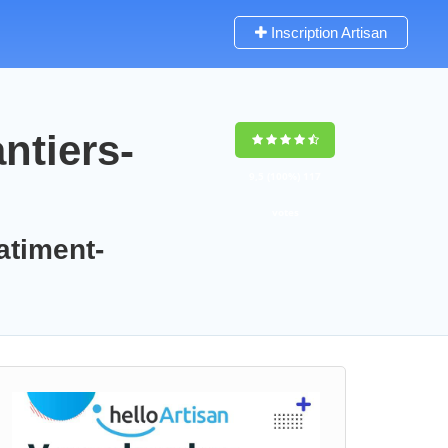
Inscription Artisan
ntiers-
9,5
(100%)
117
votes
atiment-