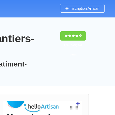
Inscription Artisan
ntiers-
9,5
(100%)
102
votes
atiment-