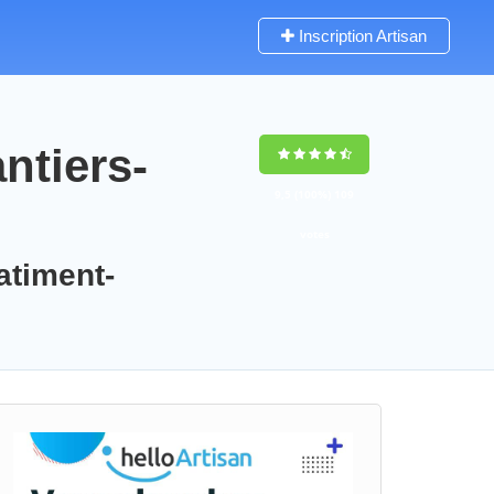
Inscription Artisan
ntiers-
9,5
(100%)
109
votes
atiment-