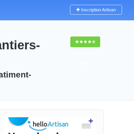
Inscription Artisan
ntiers-
9,5
(100%)
102
votes
atiment-