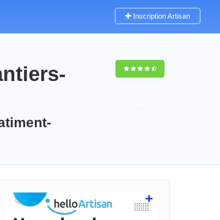
Inscription Artisan
ntiers-
9,5
(100%)
107
votes
atiment-