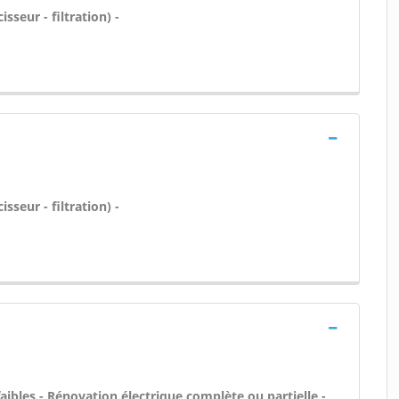
sseur - filtration) -
sseur - filtration) -
aibles - Rénovation électrique complète ou partielle -