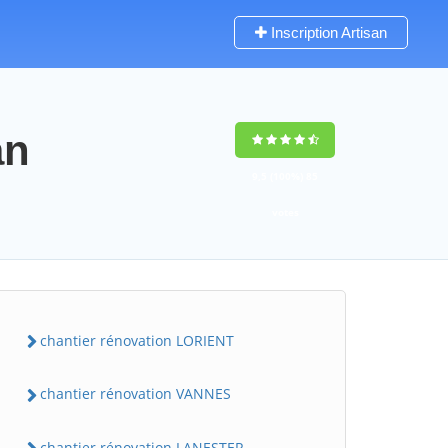
Inscription Artisan
an
9,5
(100%)
85
votes
chantier rénovation LORIENT
chantier rénovation VANNES
chantier rénovation LANESTER