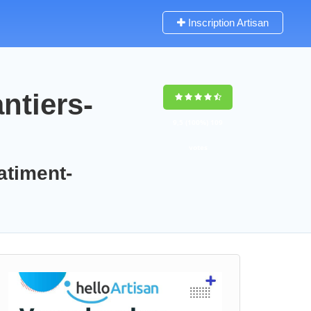
Inscription Artisan
ntiers-
9,5
(100%)
109
votes
atiment-