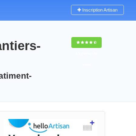
Inscription Artisan
ntiers-
9,5
(100%)
108
votes
atiment-