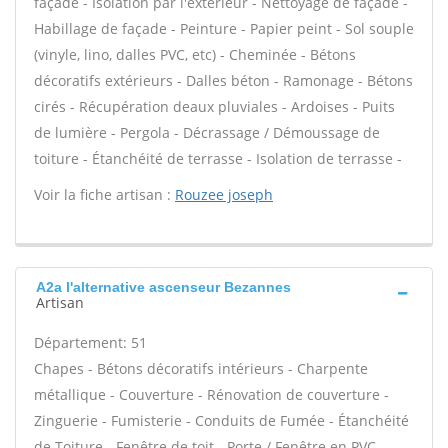
façade - Isolation par l'extérieur - Nettoyage de façade -
Habillage de façade - Peinture - Papier peint - Sol souple
(vinyle, lino, dalles PVC, etc) - Cheminée - Bétons
décoratifs extérieurs - Dalles béton - Ramonage - Bétons
cirés - Récupération deaux pluviales - Ardoises - Puits
de lumière - Pergola - Décrassage / Démoussage de
toiture - Étanchéité de terrasse - Isolation de terrasse -
Voir la fiche artisan :
Rouzee joseph
A2a l'alternative ascenseur Bezannes
Artisan
Département: 51
Chapes - Bétons décoratifs intérieurs - Charpente
métallique - Couverture - Rénovation de couverture -
Zinguerie - Fumisterie - Conduits de Fumée - Étanchéité
de Toiture - Fenêtre de toit - Porte / Fenêtre en PVC -