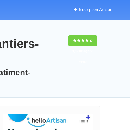
Inscription Artisan
ntiers-
9,5
(100%)
106
votes
atiment-