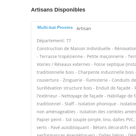
Artisans Disponibles
Multi-bat Provins
Artisan
Département: 77
Construction de Maison Individuelle - Rénovat
- Terrasse tropézienne - Petite maçonnerie - Ter
Voiries / Réseaux externes - Fosse septique (in
traditionnelle bois - Charpente industrielle boi
couverture - Zinguerie - Fumisterie - Conduits de
Surélévation structure bois - Enduit de façade -
l'extérieur - Nettoyage de façade - Habillage de 
traditionnel - Staff - Isolation phonique - Isola
non aménageables - Isolation des combles aménag
Papier peint - Sol souple (vinyle, lino, dalles PVC
verts - Pavé autobloquant - Bétons décoratifs exté
performances énergétiques) - Dalles béton - Dém