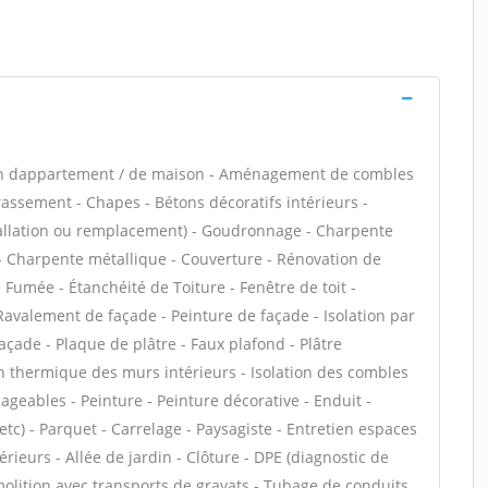
ion dappartement / de maison - Aménagement de combles
rassement - Chapes - Bétons décoratifs intérieurs -
stallation ou remplacement) - Goudronnage - Charpente
s - Charpente métallique - Couverture - Rénovation de
 Fumée - Étanchéité de Toiture - Fenêtre de toit -
 Ravalement de façade - Peinture de façade - Isolation par
façade - Plaque de plâtre - Faux plafond - Plâtre
tion thermique des murs intérieurs - Isolation des combles
eables - Peinture - Peinture décorative - Enduit -
, etc) - Parquet - Carrelage - Paysagiste - Entretien espaces
rieurs - Allée de jardin - Clôture - DPE (diagnostic de
olition avec transports de gravats - Tubage de conduits