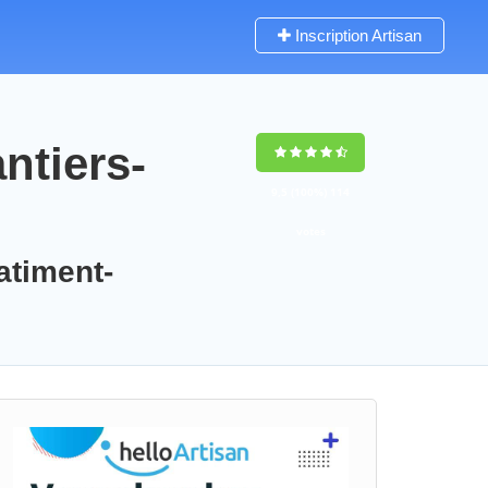
Inscription Artisan
ntiers-
9,5
(100%)
114
votes
atiment-